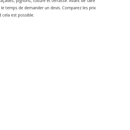
açades, pignons, toiture et terrasse. Avant de faire
ez le temps de demander un devis. Comparez les prix
 cela est possible.