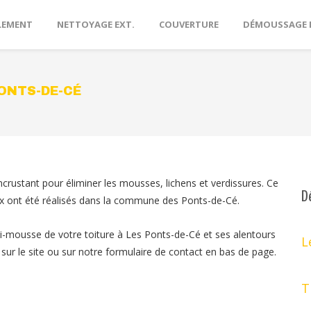
LEMENT
NETTOYAGE EXT.
COUVERTURE
DÉMOUSSAGE 
ONTS-DE-CÉ
rustant pour éliminer les mousses, lichens et verdissures. Ce
D
vaux ont été réalisés dans la commune des Ponts-de-Cé.
ti-mousse de votre toiture à Les Ponts-de-Cé et ses alentours
L
sur le site ou sur notre formulaire de contact en bas de page.
T