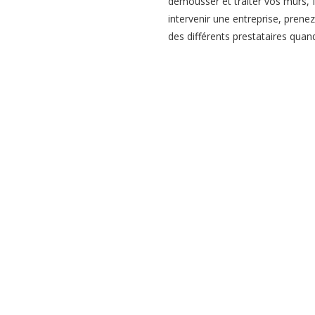
démousser et traiter vos murs, f
intervenir une entreprise, pren
des différents prestataires quand