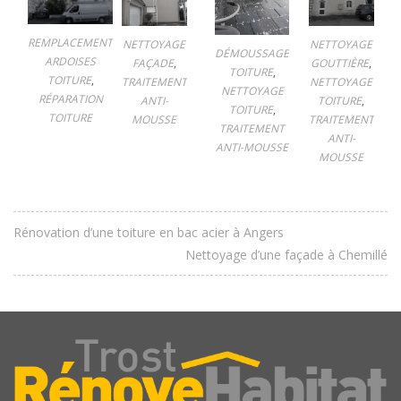
REMPLACEMENT
NETTOYAGE
NETTOYAGE
DÉMOUSSAGE
ARDOISES
FAÇADE
,
GOUTTIÈRE
,
TOITURE
,
TOITURE
,
TRAITEMENT
NETTOYAGE
NETTOYAGE
RÉPARATION
ANTI-
TOITURE
,
TOITURE
,
TOITURE
MOUSSE
TRAITEMENT
TRAITEMENT
ANTI-
ANTI-MOUSSE
MOUSSE
Rénovation d’une toiture en bac acier à Angers
Nettoyage d’une façade à Chemillé