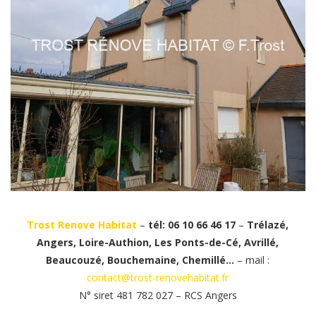
Trost Renove Habitat
–
tél: 06 10 66 46 17
–
Trélazé,
Angers, Loire-Authion, Les Ponts-de-Cé, Avrillé,
Beaucouzé, Bouchemaine, Chemillé…
– mail :
contact@trost-renovehabitat.fr
N° siret 481 782 027 – RCS Angers