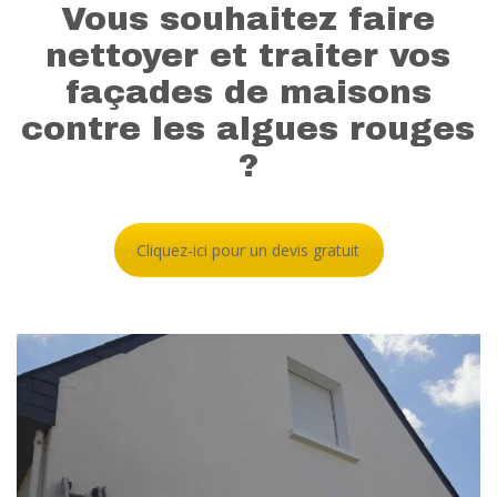
Vous souhaitez faire
Nettoyage d’une façade à
nettoyer et traiter vos
Angers
façades de maisons
contre les algues rouges
EN SAVOIR PLUS
?
Cliquez-ici pour un devis gratuit