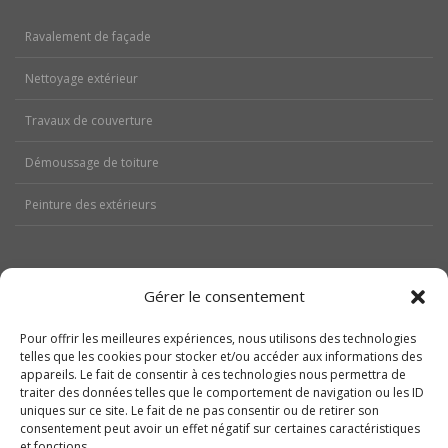
Ravalement de façade
Nettoyage extérieur
Travaux de couverture
Démoussage de toiture
Peinture des extérieurs
Gérer le consentement
Aides
Pour offrir les meilleures expériences, nous utilisons des technologies
telles que les cookies pour stocker et/ou accéder aux informations des
Nos réalisations
appareils. Le fait de consentir à ces technologies nous permettra de
traiter des données telles que le comportement de navigation ou les ID
Contactez-nous
uniques sur ce site. Le fait de ne pas consentir ou de retirer son
consentement peut avoir un effet négatif sur certaines caractéristiques
Politique de cookies (UE)
et fonctions.