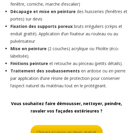
fenêtre, corniche, marche d’escalier)
Décapage et mise en peinture
des huisseries (fenêtres et
portes) sur devis
Fixation des supports poreux
bruts irréguliers (crépis et
enduit gratté). Application d’un fixateur au rouleau ou au
pulvérisateur
Mise en peinture
(2 couches) acrylique ou Pliolite (éco-
labelisée).
Finitions peinture
et retouche au pinceau (petits détails).
Travaux peinture
Traitement des soubassements
en ardoise ou en pierre
par application d’une résine de protection pour conserver
ravalement de façade à
l’aspect naturel du matériau tout en le protégeant.
Angers
Vous souhaitez faire démousser, nettoyer, peindre,
EN SAVOIR PLUS
ravaler vos façades extérieures ?
Cliquez-ici pour un devis gratuit