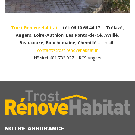
Trost Renove Habitat
–
tél: 06 10 66 46 17
–
Trélazé,
Angers, Loire-Authion, Les Ponts-de-Cé, Avrillé,
Beaucouzé, Bouchemaine, Chemillé…
– mail :
contact@trost-renovehabitat.fr
N° siret 481 782 027 – RCS Angers
NOTRE ASSURANCE