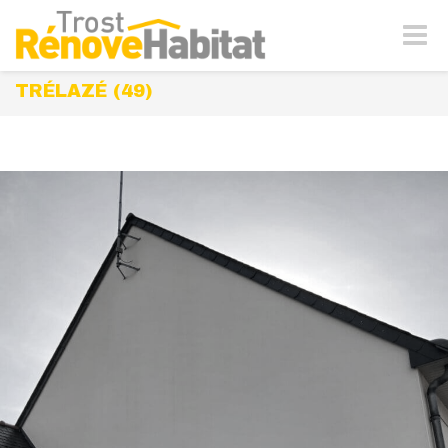
Naviga
-
bascul
TRÉLAZÉ (49)