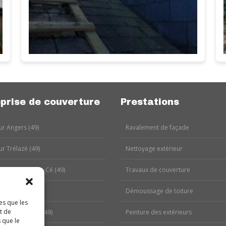
prise de couverture
Prestations
r Angers (49)
Ravalement de façade
r Trélazé (49)
Nettoyage extérieur
r Les Ponts-de-Cé (49)
Travaux de couverture
r Avrillé (49)
Démoussage de toiture
es que les
t de
r Murs-Érigné (49)
Peinture des extérieurs
 que le