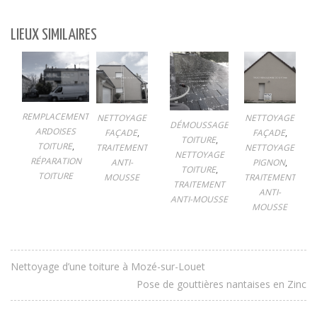
LIEUX SIMILAIRES
REMPLACEMENT
NETTOYAGE
NETTOYAGE
DÉMOUSSAGE
ARDOISES
FAÇADE
,
FAÇADE
,
TOITURE
,
TOITURE
,
TRAITEMENT
NETTOYAGE
NETTOYAGE
RÉPARATION
ANTI-
PIGNON
,
TOITURE
,
TOITURE
MOUSSE
TRAITEMENT
TRAITEMENT
ANTI-
ANTI-MOUSSE
MOUSSE
Nettoyage d’une toiture à Mozé-sur-Louet
Pose de gouttières nantaises en Zinc