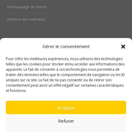
Démoussage de toiture
Peinture des extérieurs
Gérer le consentement
Aides
Pour offrir les meilleures expériences, nous utilisons des technologies
Nos réalisations
telles que les cookies pour stocker et/ou accéder aux informations des
appareils. Le fait de consentir à ces technologies nous permettra de
traiter des données telles que le comportement de navigation ou les ID
Contactez-nous
uniques sur ce site. Le fait de ne pas consentir ou de retirer son
consentement peut avoir un effet négatif sur certaines caractéristiques
Politique de cookies (UE)
et fonctions.
Mentions légales
Accepter
Refuser