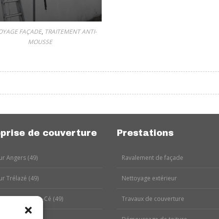
OYAGE FAÇADE
,
TRAITEMENT ANTI-
MOUSSE
prise de couverture
Prestations
r Angers (49)
Ravalement de façade
r Trélazé (49)
Nettoyage extérieur
r Les Ponts-de-Cé (49)
Travaux de couverture