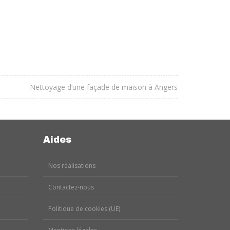
RECHERC
INFILTRAT
Nettoyage d’une façade de maison à Angers
Aides
Nos réalisations
Contactez-nous
Politique de cookies (UE)