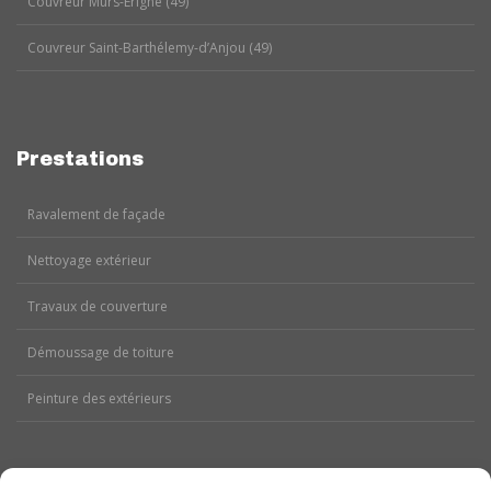
Couvreur Murs-Érigné (49)
Couvreur Saint-Barthélemy-d’Anjou (49)
Prestations
Ravalement de façade
Nettoyage extérieur
Travaux de couverture
Démoussage de toiture
Peinture des extérieurs