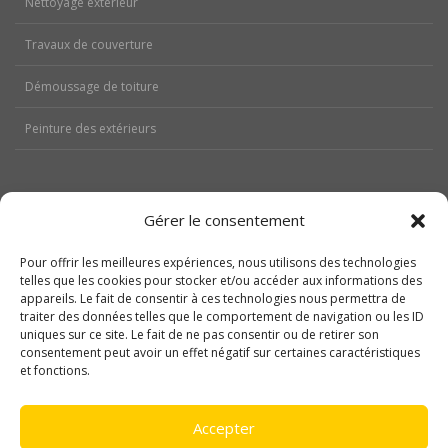
Nettoyage extérieur
Travaux de couverture
Démoussage de toiture
Peinture des extérieurs
Gérer le consentement
Aides
Pour offrir les meilleures expériences, nous utilisons des technologies
Nos réalisations
telles que les cookies pour stocker et/ou accéder aux informations des
appareils. Le fait de consentir à ces technologies nous permettra de
traiter des données telles que le comportement de navigation ou les ID
Contactez-nous
uniques sur ce site. Le fait de ne pas consentir ou de retirer son
consentement peut avoir un effet négatif sur certaines caractéristiques
Politique de cookies (UE)
et fonctions.
Mentions légales
Accepter