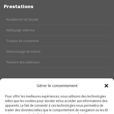
Prestations
Ravalement de façade
Nettoyage extérieur
Travaux de couverture
Démoussage de toiture
Peinture des extérieurs
Gérer le consentement
Aides
Pour offrir les meilleures expériences, nous utilisons des technologies
telles que les cookies pour stocker et/ou accéder aux informations des
Nos réalisations
appareils. Le fait de consentir à ces technologies nous permettra de
traiter des données telles que le comportement de navigation ou les ID
Contactez-nous