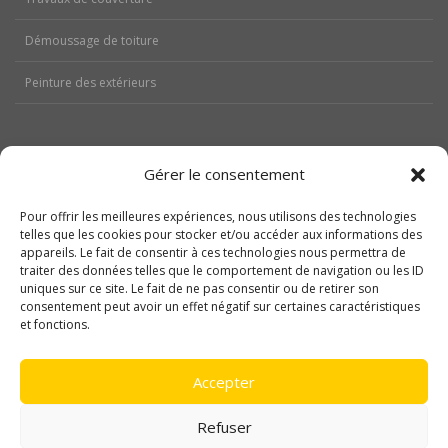
Démoussage de toiture
Peinture des extérieurs
Gérer le consentement
Aides
Pour offrir les meilleures expériences, nous utilisons des technologies
Nos réalisations
telles que les cookies pour stocker et/ou accéder aux informations des
appareils. Le fait de consentir à ces technologies nous permettra de
traiter des données telles que le comportement de navigation ou les ID
Contactez-nous
uniques sur ce site. Le fait de ne pas consentir ou de retirer son
consentement peut avoir un effet négatif sur certaines caractéristiques
Politique de cookies (UE)
et fonctions.
Mentions légales
Accepter
Refuser