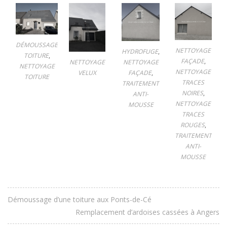
DÉMOUSSAGE
NETTOYAGE
HYDROFUGE
,
TOITURE
,
FAÇADE
,
NETTOYAGE
NETTOYAGE
NETTOYAGE
NETTOYAGE
FAÇADE
,
VELUX
TOITURE
TRACES
TRAITEMENT
NOIRES
,
ANTI-
NETTOYAGE
MOUSSE
TRACES
ROUGES
,
TRAITEMENT
ANTI-
MOUSSE
Démoussage d’une toiture aux Ponts-de-Cé
Remplacement d’ardoises cassées à Angers