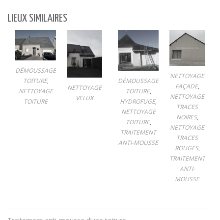
LIEUX SIMILAIRES
DÉMOUSSAGE
NETTOYAGE
DÉMOUSSAGE
TOITURE
,
FAÇADE
,
NETTOYAGE
TOITURE
,
NETTOYAGE
NETTOYAGE
VELUX
HYDROFUGE
,
TOITURE
TRACES
NETTOYAGE
NOIRES
,
TOITURE
,
NETTOYAGE
TRAITEMENT
TRACES
ANTI-MOUSSE
ROUGES
,
TRAITEMENT
ANTI-
MOUSSE