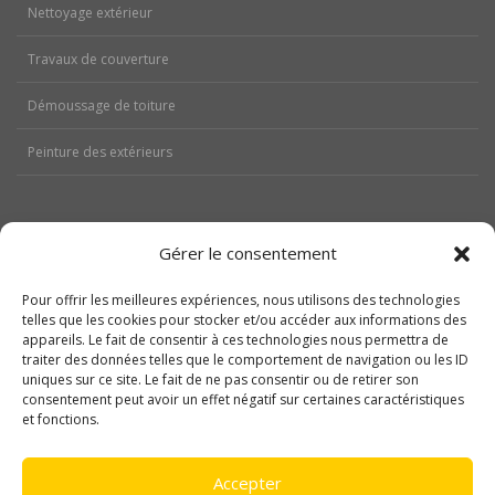
Nettoyage extérieur
Travaux de couverture
Démoussage de toiture
Peinture des extérieurs
Gérer le consentement
Aides
Pour offrir les meilleures expériences, nous utilisons des technologies
telles que les cookies pour stocker et/ou accéder aux informations des
Nos réalisations
appareils. Le fait de consentir à ces technologies nous permettra de
traiter des données telles que le comportement de navigation ou les ID
Contactez-nous
uniques sur ce site. Le fait de ne pas consentir ou de retirer son
consentement peut avoir un effet négatif sur certaines caractéristiques
Politique de cookies (UE)
et fonctions.
Mentions légales
Accepter