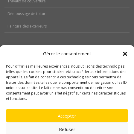
Travaux de couverture
Démoussage de toiture
Peinture des extérieurs
Gérer le consentement
Aides
Pour offrir les meilleures expériences, nous utilisons des technologies
Nos réalisations
telles que les cookies pour stocker et/ou accéder aux informations des
appareils. Le fait de consentir à ces technologies nous permettra de
traiter des données telles que le comportement de navigation ou les ID
Contactez-nous
uniques sur ce site. Le fait de ne pas consentir ou de retirer son
consentement peut avoir un effet négatif sur certaines caractéristiques
Politique de cookies (UE)
et fonctions.
Mentions légales
Accepter
Refuser