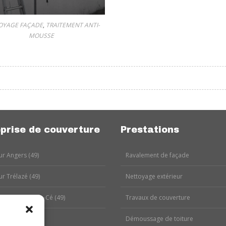
OYAGE FAÇADE
,
TRAITEMENT ANTI-
MOUSSE
prise de couverture
Prestations
r Angers (49)
Ravalement de façade
r Trélazé (49)
Nettoyage extérieur
r Les Ponts-de-Cé (49)
Travaux de couverture
r Avrillé (49)
Démoussage de toiture