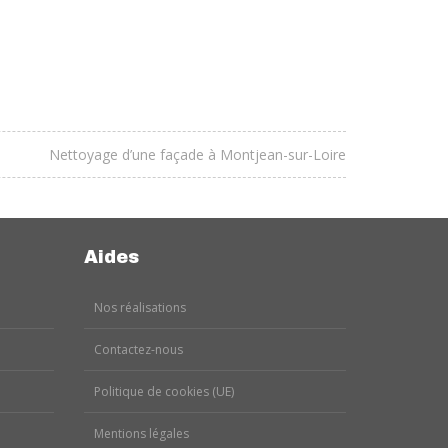
RECHERC
INFILTRAT
Nettoyage d’une façade à Montjean-sur-Loire
Aides
Nos réalisations
Contactez-nous
Politique de cookies (UE)
Mentions légales