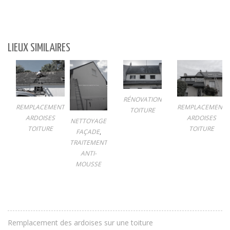
LIEUX SIMILAIRES
RÉNOVATION
REMPLACEMENT
REMPLACEMENT
TOITURE
ARDOISES
ARDOISES
NETTOYAGE
TOITURE
TOITURE
FAÇADE
,
TRAITEMENT
ANTI-
MOUSSE
Remplacement des ardoises sur une toiture