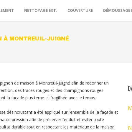
LEMENT
NETTOYAGE EXT.
COUVERTURE
DÉMOUSSAGE 
N À MONTREUIL-JUIGNÉ
 pignon de maison à Montreuil-Juigné afin de redonner un
D
tervention, des traces rouges et des champignons rouges
nt la façade plus terne et fragilisée avec le temps.
M
sse désincrustant a été appliqué sur l’ensemble de la façade et
aute pression afin de préserver l’enduit et éviter toute
ltat durable tout en respectant les matériaux de la maison.
N