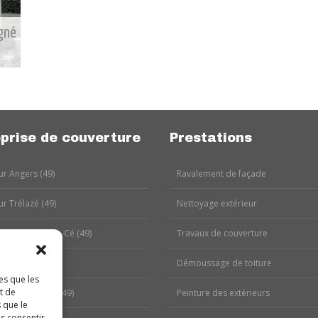
gné
prise de couverture
Prestations
r Angers (49)
Ravalement de façade
r Trélazé (49)
Nettoyage extérieur
r Les Ponts-de-Cé (49)
Travaux de couverture
r Avrillé (49)
Démoussage de toiture
es que les
t de
r Murs-Érigné (49)
Peinture des extérieurs
 que le
as consentir