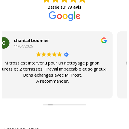
Basée sur
73 avis
anne maugendre
01/04/2026
Merci à Monsieur Trost pour son intervention rapide
et efficace sur notre terrasse particulièrement
encrassée; le nettoyage a été effectué dans les
meilleures conditions de soin et de respect de la
végétation environnante. Petit ravalement également
Lire la suite
sur un pignon donnant sur notre terrasse. Le résultat
global est à la hauteur de nos attentes et sommes
très satisfaits. Professionnel à conseiller!