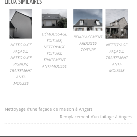
LIEUX SIMILAIRES
DÉMOUSSAGE
REMPLACEMENT
TOITURE
,
ARDOISES
NETTOYAGE
NETTOYAGE
NETTOYAGE
TOITURE
FAÇADE
,
FAÇADE
,
TOITURE
,
NETTOYAGE
TRAITEMENT
TRAITEMENT
PIGNON
,
ANTI-
ANTI-MOUSSE
TRAITEMENT
MOUSSE
ANTI-
MOUSSE
Nettoyage d’une façade de maison à Angers
Remplacement d’un faîtage à Angers