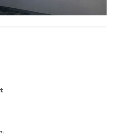
t
ers