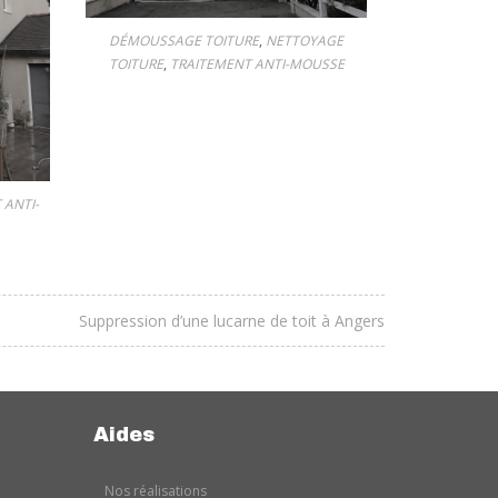
DÉMOUSSAGE TOITURE
,
NETTOYAGE
DÉMOUSSA
TOITURE
,
TRAITEMENT ANTI-MOUSSE
TOITURE
,
T
 ANTI-
Suppression d’une lucarne de toit à Angers
Aides
Nos réalisations