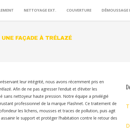
LEMENT
NETTOYAGE EXT.
COUVERTURE
DÉMOUSSAGE 
 UNE FAÇADE À TRÉLAZÉ
préservant leur intégrité, nous avons récemment pris en
D
azé. Afin de ne pas agresser l’enduit et d’éviter les
isé sans nettoyeur haute pression. Notre équipe a privilégié
ncrustant professionnel de la marque Flashnet. Ce traitement de
T
ofondeur les lichens, mousses et traces de pollution, puis agit
assainir le support et protéger l’habitation contre le retour des
D