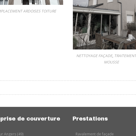
PLACEMENT ARDOISES TOITURE
NETTOYAGE FAÇADE
,
TRAITEMENT
MOUSSE
prise de couverture
Prestations
r Angers (49)
Ravalement de façade