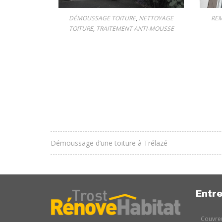
DÉMOUSSAGE TOITURE
,
NETTOYAGE
REM
TOITURE
,
TRAITEMENT ANTI-MOUSSE
Démoussage d’une toiture à Trélazé
Entre
Couvreu