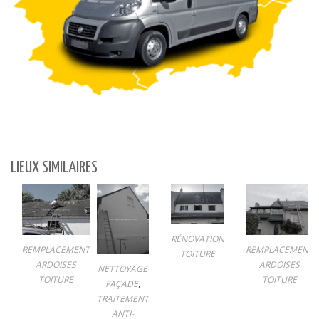
LIEUX SIMILAIRES
RÉNOVATION
REMPLACEMENT
REMPLACEMENT
TOITURE
ARDOISES
ARDOISES
NETTOYAGE
TOITURE
TOITURE
FAÇADE
,
TRAITEMENT
ANTI-