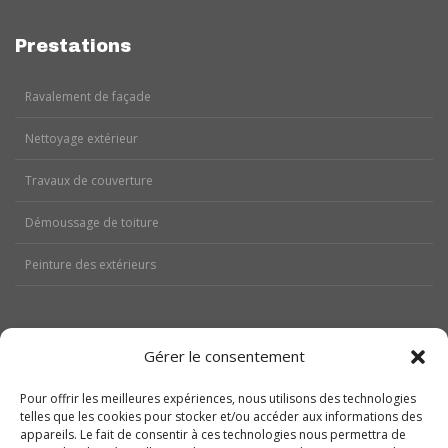
Prestations
Ravalement de façade
Nettoyage extérieur
Travaux de couverture
Démoussage de toiture
Peinture des extérieurs
Gérer le consentement
Aides
Pour offrir les meilleures expériences, nous utilisons des technologies
telles que les cookies pour stocker et/ou accéder aux informations des
Nos réalisations
appareils. Le fait de consentir à ces technologies nous permettra de