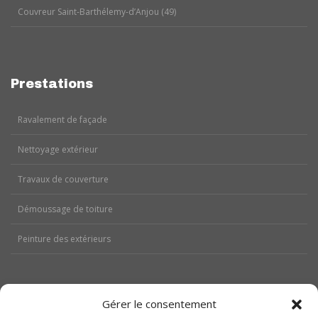
Couvreur Saint-Barthélemy-d’Anjou (49)
Prestations
Ravalement de façade
Nettoyage extérieur
Travaux de couverture
Démoussage de toiture
Peinture des extérieurs
Gérer le consentement
Aides