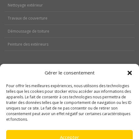
Nettoyage extérieur
Travaux de couverture
Démoussage de toiture
Peinture des extérieurs
Gérer le consentement
Aides
Pour offrir les meilleures expériences, nous utilisons des technologies
telles que les cookies pour stocker et/ou accéder aux informations des
Nos réalisations
appareils. Le fait de consentir à ces technologies nous permettra de
traiter des données telles que le comportement de navigation ou les ID
Contactez-nous
uniques sur ce site. Le fait de ne pas consentir ou de retirer son
consentement peut avoir un effet négatif sur certaines caractéristiques
Politique de cookies (UE)
et fonctions.
Mentions légales
Accepter