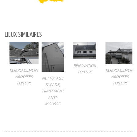
LIEUX SIMILAIRES
RÉNOVATION
REMPLACEMENT
REMPLACEMENT
TOITURE
ARDOISES
ARDOISES
NETTOYAGE
TOITURE
TOITURE
FAÇADE
,
TRAITEMENT
ANTI-
MOUSSE