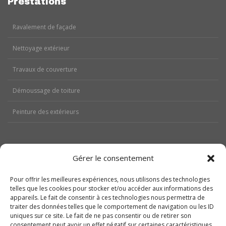
Prestations
Ravalement de façade
Nettoyage extérieur
Travaux de couverture
Démoussage de toiture
Peinture des extérieurs
Gérer le consentement
Aides
Pour offrir les meilleures expériences, nous utilisons des technologies
Nos réalisations
telles que les cookies pour stocker et/ou accéder aux informations des
appareils. Le fait de consentir à ces technologies nous permettra de
traiter des données telles que le comportement de navigation ou les ID
Contactez-nous
uniques sur ce site. Le fait de ne pas consentir ou de retirer son
consentement peut avoir un effet négatif sur certaines caractéristiques