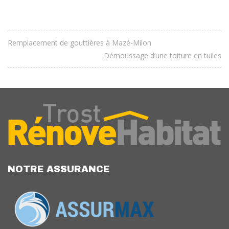
Remplacement de gouttières à Mazé-Milon
Démoussage d’une toiture en tuiles
NOTRE ASSURANCE