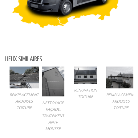
LIEUX SIMILAIRES
RÉNOVATION
REMPLACEMENT
REMPLACEMENT
TOITURE
ARDOISES
ARDOISES
NETTOYAGE
TOITURE
TOITURE
FAÇADE
,
TRAITEMENT
ANTI-
MOUSSE