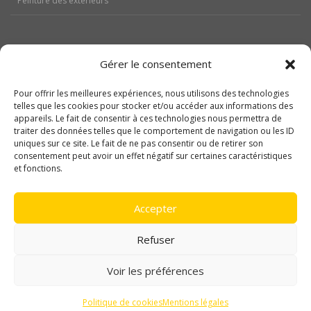
Peinture des extérieurs
Gérer le consentement
Aides
Pour offrir les meilleures expériences, nous utilisons des technologies
telles que les cookies pour stocker et/ou accéder aux informations des
Nos réalisations
appareils. Le fait de consentir à ces technologies nous permettra de
traiter des données telles que le comportement de navigation ou les ID
Contactez-nous
uniques sur ce site. Le fait de ne pas consentir ou de retirer son
consentement peut avoir un effet négatif sur certaines caractéristiques
Politique de cookies (UE)
et fonctions.
Mentions légales
Accepter
Refuser
Voir les préférences
Copyright © 2017 Trost Renove Habitat
Politique de cookies
Mentions légales