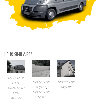
LIEUX SIMILAIRES
RECHERCHE
NETTOYAGE
NETTOYAGE
FUITE
,
FAÇADE
,
FAÇADE
TRAITEMENT
NETTOYAGE
ANTI-
MUR
MOUSSE