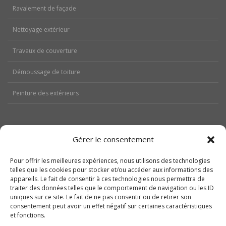
Ravalement de façade
Nettoyage extérieur
Travaux de couverture
Démoussage de toiture
Peinture des extérieurs
Gérer le consentement
Aides
Pour offrir les meilleures expériences, nous utilisons des technologies
Nos réalisations
telles que les cookies pour stocker et/ou accéder aux informations des
appareils. Le fait de consentir à ces technologies nous permettra de
traiter des données telles que le comportement de navigation ou les ID
Contactez-nous
uniques sur ce site. Le fait de ne pas consentir ou de retirer son
consentement peut avoir un effet négatif sur certaines caractéristiques
Politique de cookies (UE)
et fonctions.