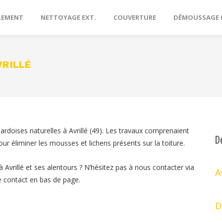
LEMENT
NETTOYAGE EXT.
COUVERTURE
DÉMOUSSAGE 
VRILLÉ
rdoises naturelles à Avrillé (49). Les travaux comprenaient
D
our éliminer les mousses et lichens présents sur la toiture.
 Avrillé et ses alentours ? N’hésitez pas à nous contacter via
A
e contact en bas de page.
D