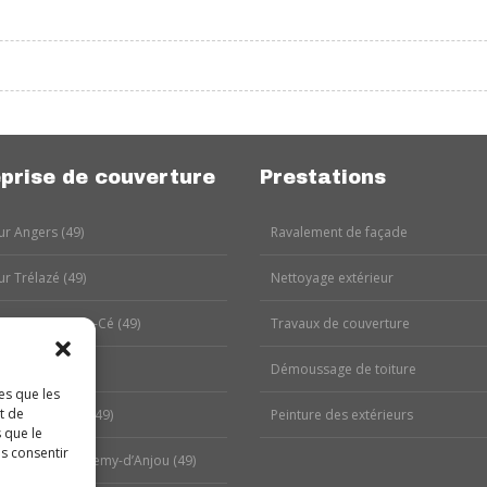
prise de couverture
Prestations
r Angers (49)
Ravalement de façade
r Trélazé (49)
Nettoyage extérieur
r Les Ponts-de-Cé (49)
Travaux de couverture
r Avrillé (49)
Démoussage de toiture
es que les
t de
r Murs-Érigné (49)
Peinture des extérieurs
 que le
as consentir
r Saint-Barthélemy-d’Anjou (49)