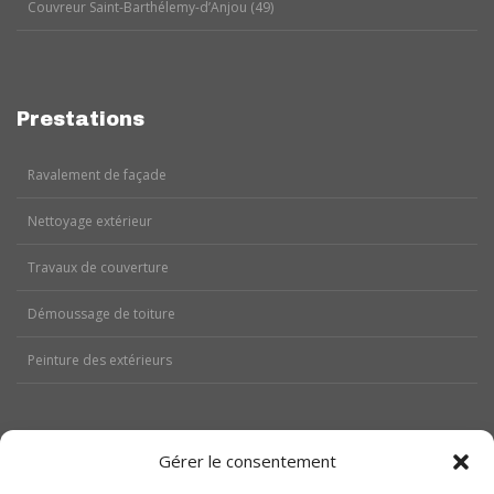
Couvreur Saint-Barthélemy-d’Anjou (49)
Prestations
Ravalement de façade
Nettoyage extérieur
Travaux de couverture
Démoussage de toiture
Peinture des extérieurs
Gérer le consentement
Aides