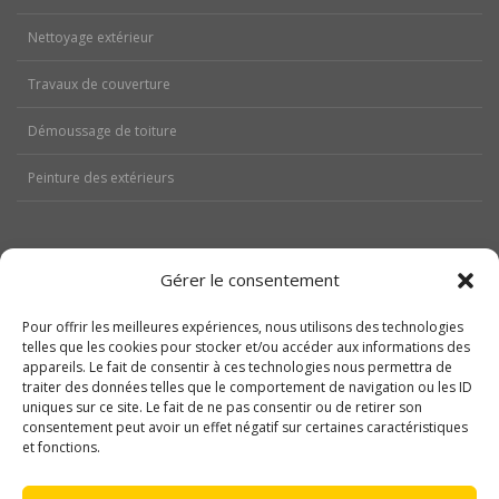
Nettoyage extérieur
Travaux de couverture
Démoussage de toiture
Peinture des extérieurs
Gérer le consentement
Aides
Pour offrir les meilleures expériences, nous utilisons des technologies
Nos réalisations
telles que les cookies pour stocker et/ou accéder aux informations des
appareils. Le fait de consentir à ces technologies nous permettra de
traiter des données telles que le comportement de navigation ou les ID
Contactez-nous
uniques sur ce site. Le fait de ne pas consentir ou de retirer son
consentement peut avoir un effet négatif sur certaines caractéristiques
Politique de cookies (UE)
et fonctions.
Mentions légales