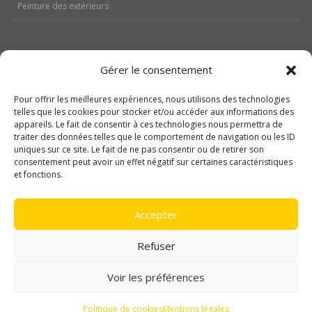
Peinture des extérieurs
Gérer le consentement
Aides
Pour offrir les meilleures expériences, nous utilisons des technologies
telles que les cookies pour stocker et/ou accéder aux informations des
Nos réalisations
appareils. Le fait de consentir à ces technologies nous permettra de
traiter des données telles que le comportement de navigation ou les ID
Contactez-nous
uniques sur ce site. Le fait de ne pas consentir ou de retirer son
consentement peut avoir un effet négatif sur certaines caractéristiques
Politique de cookies (UE)
et fonctions.
Mentions légales
Accepter
Refuser
Voir les préférences
Copyright © 2017 Trost Renove Habitat
Politique de cookies
Mentions légales