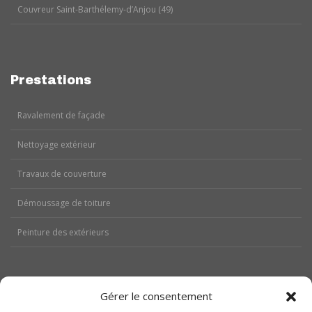
Couvreur Saint-Barthélemy-d’Anjou (49)
Prestations
Ravalement de façade
Nettoyage extérieur
Travaux de couverture
Démoussage de toiture
Peinture des extérieurs
Gérer le consentement
Aides