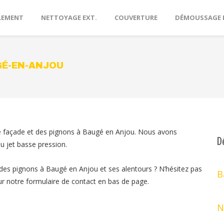
LEMENT
NETTOYAGE EXT.
COUVERTURE
DÉMOUSSAGE 
GÉ-EN-ANJOU
une façade et des pignons à Baugé en Anjou. Nous avons
D
u jet basse pression.
 des pignons à Baugé en Anjou et ses alentours ? N’hésitez pas
B
ur notre formulaire de contact en bas de page.
N