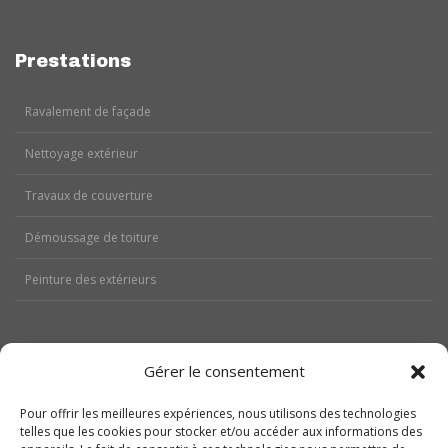
Prestations
Ravalement de façade
Nettoyage extérieur
Travaux de couverture
Démoussage de toiture
Peinture des extérieurs
Gérer le consentement
Aides
Pour offrir les meilleures expériences, nous utilisons des technologies
telles que les cookies pour stocker et/ou accéder aux informations des
Nos réalisations