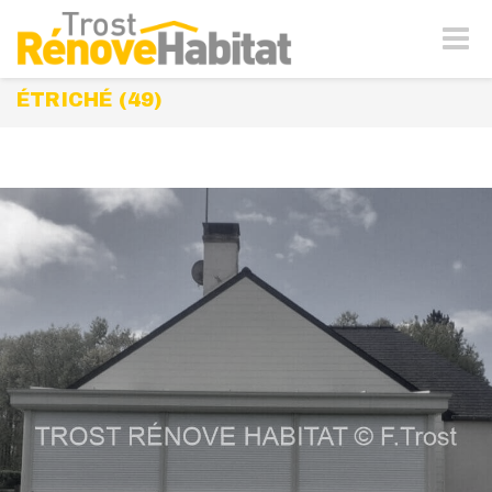
Naviga
-
bascul
ÉTRICHÉ (49)