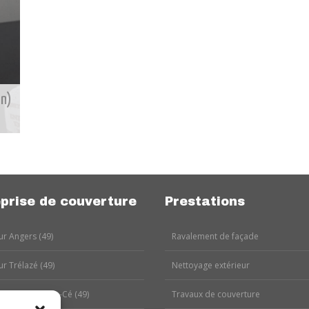
on)
prise de couverture
Prestations
r Angers (49)
Ravalement de façade
r Trélazé (49)
Nettoyage extérieur
r Les Ponts-de-Cé (49)
Travaux de couverture